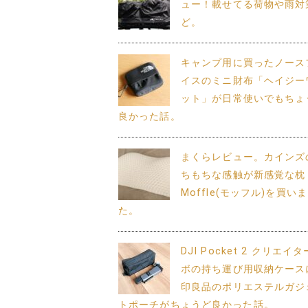
ュー！載せてる荷物や雨対
ど。
キャンプ用に買ったノース
イスのミニ財布「ヘイジー
ット」が日常使いでもちょ
良かった話。
まくらレビュー。カインズ
ちもちな感触が新感覚な枕
Moffle(モッフル)を買い
た。
DJI Pocket 2 クリエイ
ボの持ち運び用収納ケース
印良品のポリエステルガジ
トポーチがちょうど良かった話。