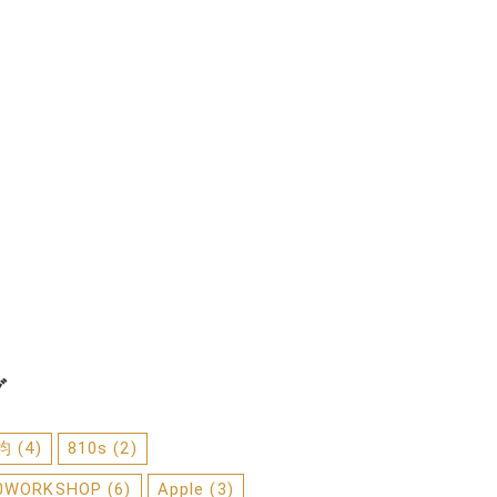
グ
0均
(4)
810s
(2)
0WORKSHOP
(6)
Apple
(3)