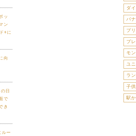
ダイ
ポッ
パナ
マン
プリ
ド+に
プレ
モン
に向
ユニ
ラン
子供
供との日
駅か
面で
でき
にルー