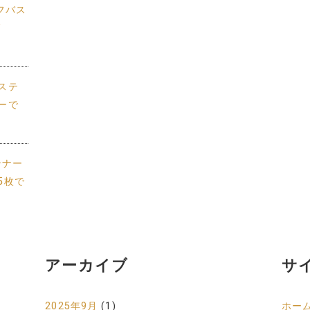
フバス
グ
ステ
ーで
ンナー
5枚で
アーカイブ
サ
2025年9月
(1)
ホー