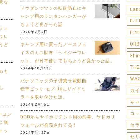
策な
ドウダンツツジの転倒防止にキ
Dah
ャンプ用のランタンハンガーが
DJI
ちょうど良かった話
フェ
2025年7月6日
FLY
ワレ
ORB
キャンプ用に買ったノースフェ
うど
イスのミニ財布「ヘイジーワレ
Shi
ット」が日常使いでもちょうど良かった話。
THE
2024年10月10日
のも
WA
パナソニックの子供乗せ電動自
まし
転車ビッケ モブ ddにサイドミ
カイ
ラーを取り付けた話。
キャ
2024年2月16日
コー
ターコン
DODからヤドカリテント用の前幕、ヤドカリ
に無
セラ
ウォールが発売されてる！
ェッ
2024年1月27日
セリ