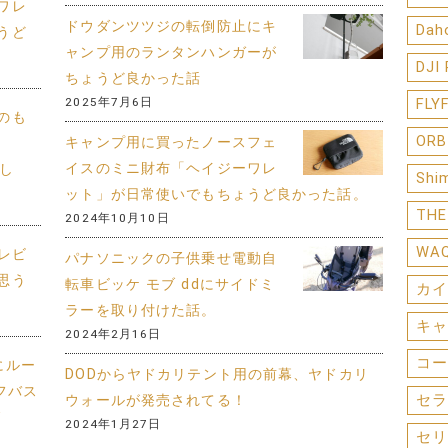
ワレ
ドウダンツツジの転倒防止にキ
Dah
うど
ャンプ用のランタンハンガーが
DJI
ちょうど良かった話
2025年7月6日
FLY
のも
ORB
キャンプ用に買ったノースフェ
イスのミニ財布「ヘイジーワレ
まし
Shi
ット」が日常使いでもちょうど良かった話。
THE
2024年10月10日
WA
年レビ
パナソニックの子供乗せ電動自
思う
転車ビッケ モブ ddにサイドミ
カイ
ラーを取り付けた話。
キャ
2024年2月16日
コー
にルー
DODからヤドカリテント用の前幕、ヤドカリ
フバス
セラ
ウォールが発売されてる！
グ
2024年1月27日
セリ