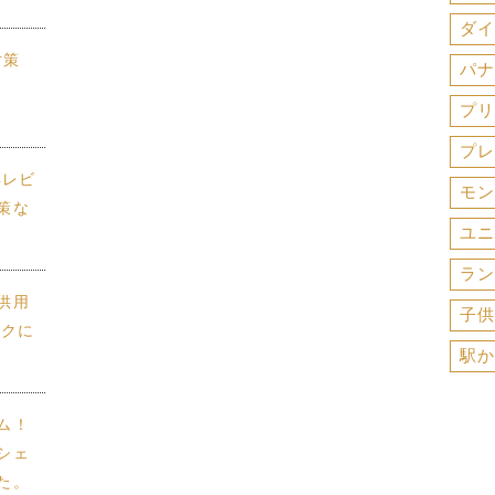
ダイ
対策
パナ
プリ
プレ
年レビ
モン
策な
ユニ
ラン
供用
子供
スクに
駅か
ム！
シェ
た。