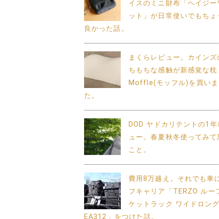
イスのミニ財布「ヘイジー
ット」が日常使いでもちょ
良かった話。
まくらレビュー。カインズ
ちもちな感触が新感覚な枕
Moffle(モッフル)を買い
た。
DOD ヤドカリテントの1
ュー。春夏秋冬使ってみて
こと。
費用8万越え。それでも車
フキャリア「TERZO ルー
ケットラック ワイドロン
EA312」をつけた話。