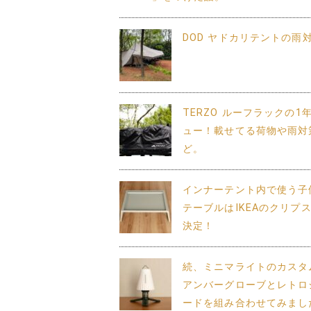
DOD ヤドカリテントの雨
TERZO ルーフラックの1
ュー！載せてる荷物や雨対
ど。
インナーテント内で使う子
テーブルはIKEAのクリプ
決定！
続、ミニマライトのカスタ
アンバーグローブとレトロ
ードを組み合わせてみまし