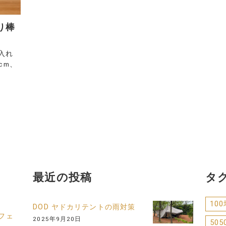
り棒
入れ
cm、
最近の投稿
タ
10
DOD ヤドカリテントの雨対策
フェ
2025年9月20日
505