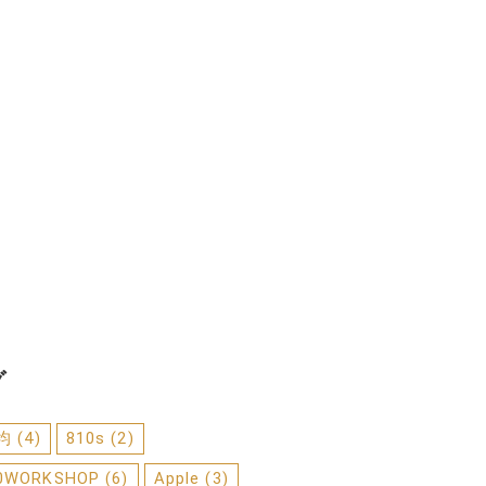
グ
0均
(4)
810s
(2)
0WORKSHOP
(6)
Apple
(3)