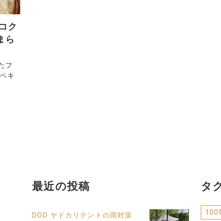
コク
まら
たフ
ーベキ
最近の投稿
タ
10
DOD ヤドカリテントの雨対策