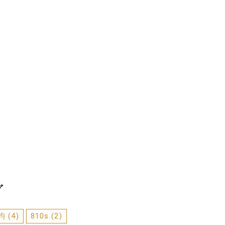
グ
0均
(4)
810s
(2)