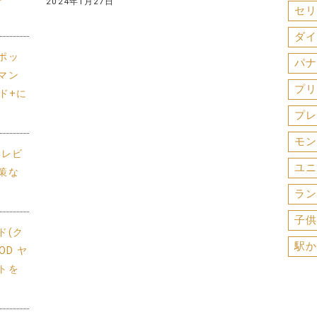
2024年1月27日
セリ
ダイ
ポッ
パナ
マン
プリ
ド+に
プレ
モン
年レビ
ユニ
策な
ラン
子供
ド(ク
駅か
D ヤ
トを