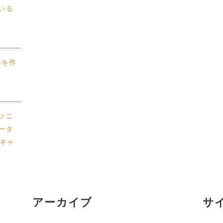
いる
幕を作
ソニ
ータ
冬キャ
アーカイブ
サ