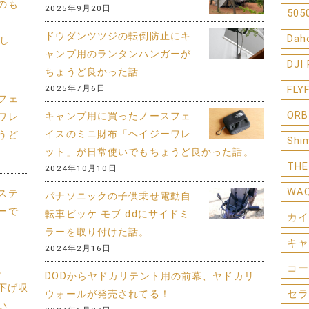
のも
2025年9月20日
505
ドウダンツツジの転倒防止にキ
Dah
まし
ャンプ用のランタンハンガーが
DJI
ちょうど良かった話
2025年7月6日
FLY
フェ
ORB
キャンプ用に買ったノースフェ
ワレ
イスのミニ財布「ヘイジーワレ
うど
Shi
ット」が日常使いでもちょうど良かった話。
THE
2024年10月10日
WA
ステ
パナソニックの子供乗せ電動自
ーで
転車ビッケ モブ ddにサイドミ
カイ
ラーを取り付けた話。
キャ
2024年2月16日
コー
。
DODからヤドカリテント用の前幕、ヤドカリ
り下げ収
セラ
ウォールが発売されてる！
い