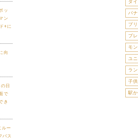
ダイ
ポッ
パナ
マン
プリ
ド+に
プレ
モン
に向
ユニ
ラン
子供
供との日
駅か
面で
でき
にルー
フバス