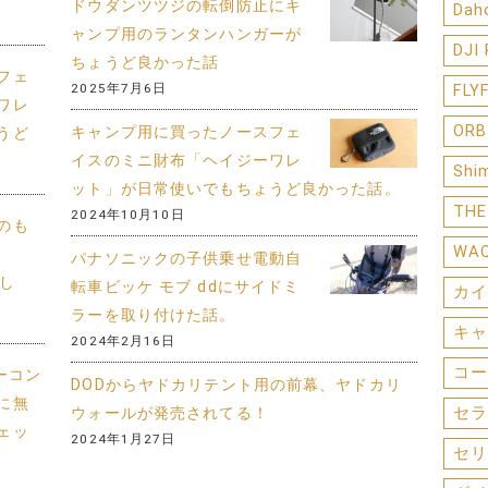
ドウダンツツジの転倒防止にキ
Dah
ャンプ用のランタンハンガーが
DJI
ちょうど良かった話
フェ
2025年7月6日
FLY
ワレ
ORB
キャンプ用に買ったノースフェ
うど
イスのミニ財布「ヘイジーワレ
Shi
ット」が日常使いでもちょうど良かった話。
THE
2024年10月10日
のも
WA
パナソニックの子供乗せ電動自
まし
転車ビッケ モブ ddにサイドミ
カイ
ラーを取り付けた話。
キャ
2024年2月16日
コー
ターコン
DODからヤドカリテント用の前幕、ヤドカリ
に無
セラ
ウォールが発売されてる！
ェッ
2024年1月27日
セリ