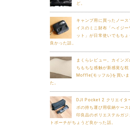
ど。
キャンプ用に買ったノース
イスのミニ財布「ヘイジー
ット」が日常使いでもちょ
良かった話。
まくらレビュー。カインズ
ちもちな感触が新感覚な枕
Moffle(モッフル)を買い
た。
DJI Pocket 2 クリエイ
ボの持ち運び用収納ケース
印良品のポリエステルガジ
トポーチがちょうど良かった話。