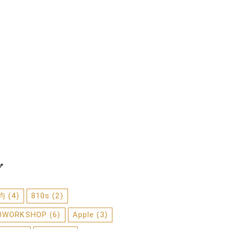
グ
0均
(4)
810s
(2)
0WORKSHOP
(6)
Apple
(3)