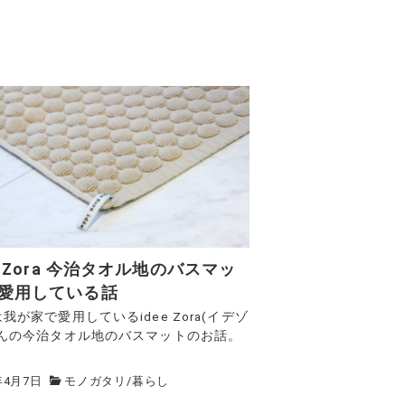
ee Zora 今治タオル地のバスマッ
愛用している話
我が家で愛用しているidee Zora(イデゾ
さんの今治タオル地のバスマットのお話。
.
年4月7日
モノガタリ
/
暮らし