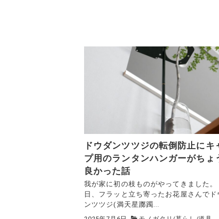
ドウダンツツジの転倒防止にキ
プ用のランタンハンガーがちょ
良かった話
我が家に初の枝ものがやってきました。
日、フラッと立ち寄ったお花屋さんでド
ンツツジ(満天星躑躅...
2025年7月6日
モノガタリ
/
暮らし
/
道具