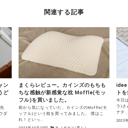
関連する記事
ャン
まくらレビュー。カインズのもちも
id
うど
ちな感触が新感覚な枕 Moffle(モッ
トを
フル)を買いました。
今日は
ラ)
 先
前から気になっていた、カインズのMoffle(モ
ナチ..
ウダ
ッフル)という枕を買ってみました。 僕はこ
れ！といっ...
2023
2023年10月20日
モノガタリ
/
暮らし