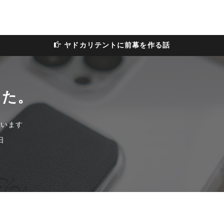
ヤドカリテントに前幕を作る話
した。
ています
日