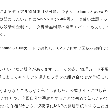
ドとeSIMによるデュアルSIM運用が可能。つまり、ahamoとp
題にしたいときにpovo 2.0で24時間データ使い放題
ら段階料金制でデータ容量無制限の楽天モバイルもあり。
ん。
hamoをSIMカードで契約し、いつでもサブ回線を契約で
ないといけない場合がありますし…。その点、物理カード不要
IMによってキャリアを超えたプランの組み合わせが手軽に
に迷うようなところもなく完了しました。公式サイトに申し
ただひとつ、今回自分で手続きすることで初めて知ったので
9時から午後8時ごろ。深夜帯にMNPの開通手続きすること