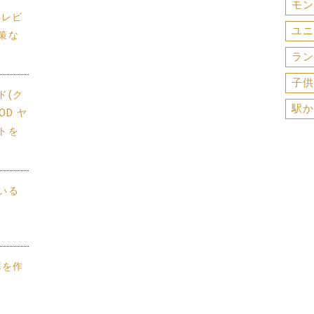
モン
年レビ
ユニ
策な
ラン
子供
ド(ク
駅か
D ヤ
トを
いる
幕を作