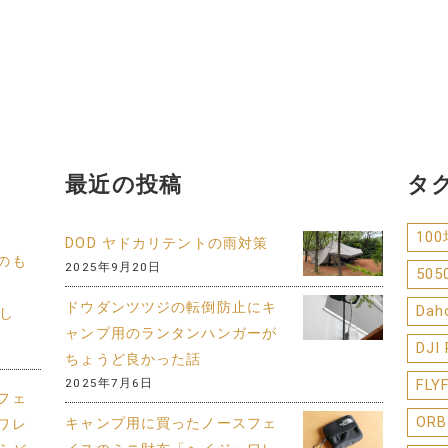
最近の投稿
タ
10
DOD ヤドカリテントの雨対策
のも
2025年9月20日
505
ドウダンツツジの転倒防止にキ
Dah
まし
ャンプ用のランタンハンガーが
DJI
ちょうど良かった話
2025年7月6日
FLY
フェ
ORB
キャンプ用に買ったノースフェ
ワレ