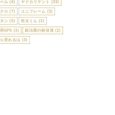
ベル
(4)
ヤドカリテント
(33)
クロ
(7)
ユニフレーム
(3)
タン
(5)
乾太くん
(3)
用GPS
(3)
鍛冶屋の頓珍漢
(2)
ら登れる山
(3)