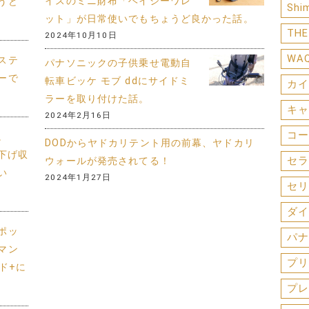
イスのミニ財布「ヘイジーワレ
うど
Shi
ット」が日常使いでもちょうど良かった話。
THE
2024年10月10日
WA
ステ
パナソニックの子供乗せ電動自
ーで
転車ビッケ モブ ddにサイドミ
カイ
ラーを取り付けた話。
キャ
2024年2月16日
コー
。
DODからヤドカリテント用の前幕、ヤドカリ
り下げ収
セラ
ウォールが発売されてる！
い
2024年1月27日
セリ
ダイ
ポッ
パナ
マン
プリ
ド+に
プレ