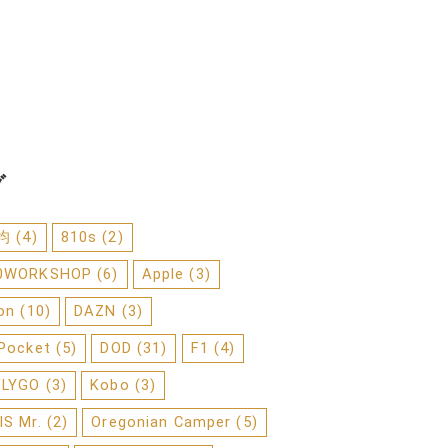
グ
0均
(4)
810s
(2)
0WORKSHOP
(6)
Apple
(3)
on
(10)
DAZN
(3)
 Pocket
(5)
DOD
(31)
F1
(4)
FLYGO
(3)
Kobo
(3)
IS Mr.
(2)
Oregonian Camper
(5)