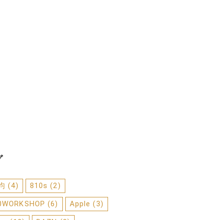
グ
0均
(4)
810s
(2)
0WORKSHOP
(6)
Apple
(3)