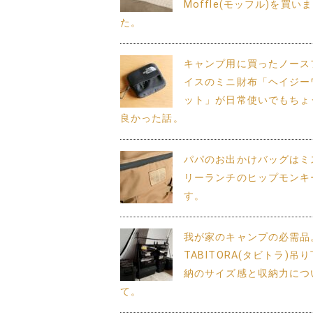
Moffle(モッフル)を買い
た。
キャンプ用に買ったノース
イスのミニ財布「ヘイジー
ット」が日常使いでもちょ
良かった話。
パパのお出かけバッグはミ
リーランチのヒップモンキ
す。
我が家のキャンプの必需品
TABITORA(タビトラ)吊
納のサイズ感と収納力につ
て。