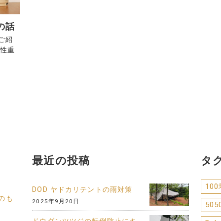
の話
ご紹
用性重
最近の投稿
タ
10
DOD ヤドカリテントの雨対策
のも
2025年9月20日
505