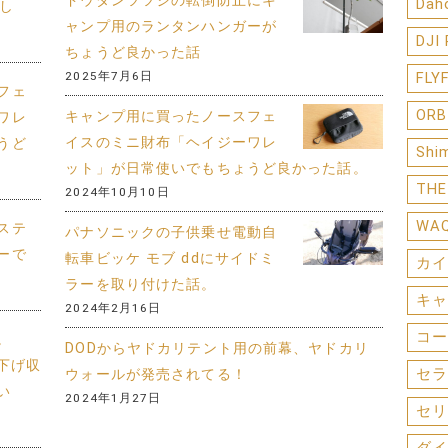
ドウダンツツジの転倒防止にキ
Dah
まし
ャンプ用のランタンハンガーが
DJI
ちょうど良かった話
2025年7月6日
FLY
フェ
ORB
キャンプ用に買ったノースフェ
ワレ
イスのミニ財布「ヘイジーワレ
うど
Shi
ット」が日常使いでもちょうど良かった話。
THE
2024年10月10日
WA
ステ
パナソニックの子供乗せ電動自
ーで
転車ビッケ モブ ddにサイドミ
カイ
ラーを取り付けた話。
キャ
2024年2月16日
コー
。
DODからヤドカリテント用の前幕、ヤドカリ
り下げ収
セラ
ウォールが発売されてる！
い
2024年1月27日
セリ