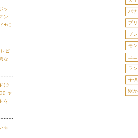
ダイ
ポッ
パナ
マン
プリ
ド+に
プレ
モン
年レビ
ユニ
策な
ラン
子供
ド(ク
駅か
D ヤ
トを
いる