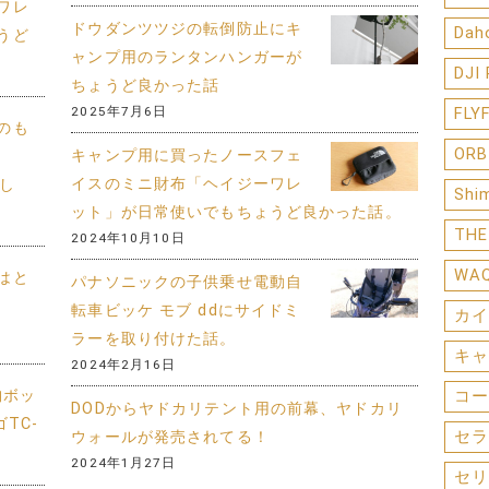
ワレ
ドウダンツツジの転倒防止にキ
Dah
うど
ャンプ用のランタンハンガーが
DJI
ちょうど良かった話
2025年7月6日
FLY
のも
ORB
キャンプ用に買ったノースフェ
イスのミニ財布「ヘイジーワレ
まし
Shi
ット」が日常使いでもちょうど良かった話。
THE
2024年10月10日
WA
はと
パナソニックの子供乗せ電動自
転車ビッケ モブ ddにサイドミ
カイ
ラーを取り付けた話。
キャ
2024年2月16日
納ボッ
コー
DODからヤドカリテント用の前幕、ヤドカリ
TC-
セラ
ウォールが発売されてる！
2024年1月27日
セリ