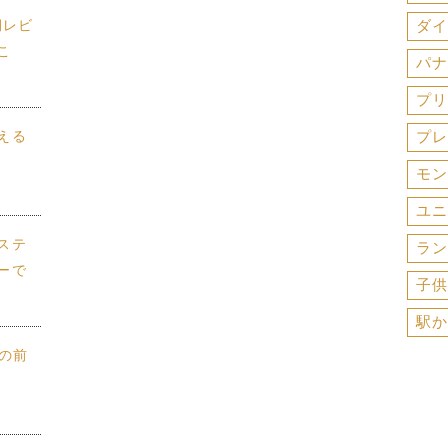
期レビ
ダイ
こ
パナ
プリ
える
プレ
モン
ユニ
ステ
ラン
ーで
子供
駅か
トの前