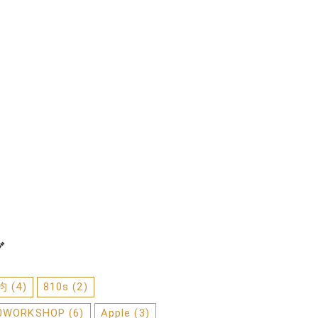
グ
0均
(4)
810s
(2)
0WORKSHOP
(6)
Apple
(3)