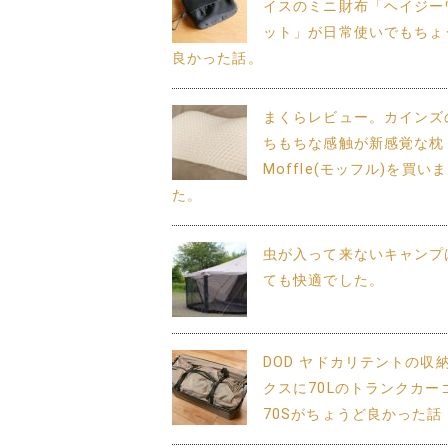
イスのミニ財布「ヘイジー
ット」が日常使いでもちょ
良かった話。
まくらレビュー。カインズ
ちもちな感触が新感覚な枕
Moffle(モッフル)を買い
た。
虫が入って来ないキャンプ
ても快適でした。
DOD ヤドカリテントの収
クスに70Lのトランクカーゴ
70Sがちょうど良かった話