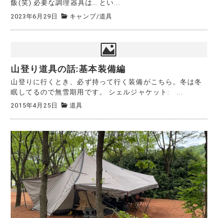
飯(笑) 必要な調理器具は… とい...
2023年6月29日
キャンプ
/
道具
山登り道具の話:基本装備編
山登りに行くとき、必ず持って行く装備がこちら。冬は冬
眠してるので無雪期用です。 シェルジャケット: ...
2015年4月25日
道具