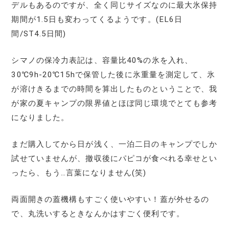
デルもあるのですが、全く同じサイズなのに最大氷保持
期間が1.5日も変わってくるようです。(EL6日
間/ST4.5日間)
シマノの保冷力表記は、容量比40%の氷を入れ、
30℃9h-20℃15hで保管した後に氷重量を測定して、氷
が溶けきるまでの時間を算出したものということで、我
が家の夏キャンプの限界値とほぼ同じ環境でとても参考
になりました。
まだ購入してから日が浅く、一泊二日のキャンプでしか
試せていませんが、撤収後にパピコが食べれる幸せとい
ったら、もう…言葉になりません(笑)
両面開きの蓋機構もすごく使いやすい！蓋が外せるの
で、丸洗いするときなんかはすごく便利です。