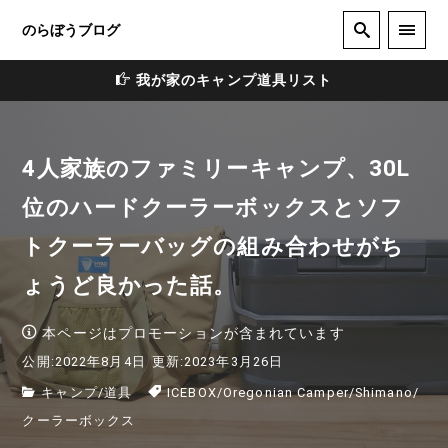
のらぼうブログ
我が家のキャンプ道具リスト
4人家族のファミリーキャンプ、30L
位のハードクーラーボックスとソフ
トクーラーバッグの組み合わせがち
ょうど良かった話。
本ページはプロモーションが含まれています
公開:2022年8月4日
更新:2023年3月26日
キャンプ
/
道具
ICEBOX
/
Oregonian Camper
/
Shimano
/
クーラーボックス