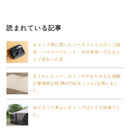
シ
ョ
ン
読まれている記事
キャンプ用に買ったノースフェイスのミニ財
布「ヘイジーワレット」が日常使いでもちょ
うど良かった話。
まくらレビュー。カインズのもちもちな感触
が新感覚な枕 Moffle(モッフル)を買いまし
た。
虫が入って来ないキャンプはとても快適でし
た。