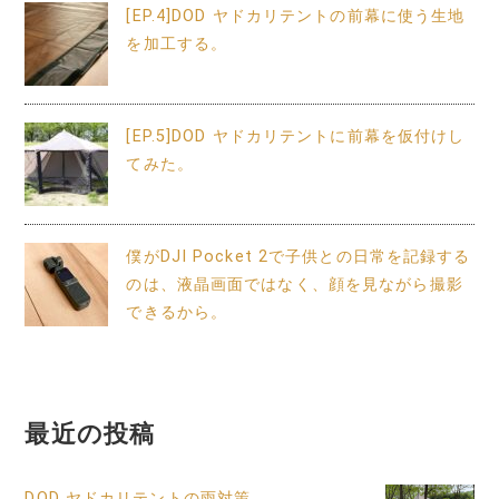
[EP.4]DOD ヤドカリテントの前幕に使う生地
を加工する。
[EP.5]DOD ヤドカリテントに前幕を仮付けし
てみた。
僕がDJI Pocket 2で子供との日常を記録する
のは、液晶画面ではなく、顔を見ながら撮影
できるから。
最近の投稿
DOD ヤドカリテントの雨対策